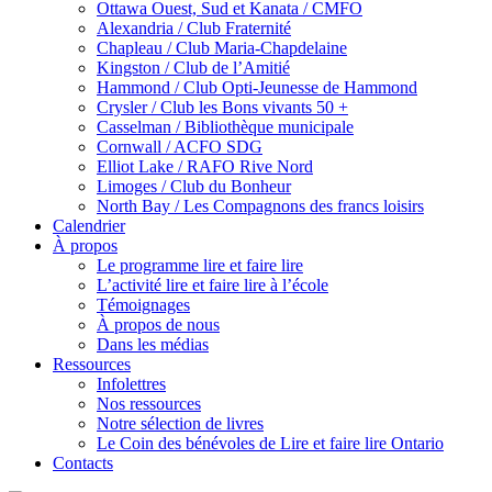
Ottawa Ouest, Sud et Kanata / CMFO
Alexandria / Club Fraternité
Chapleau / Club Maria-Chapdelaine
Kingston / Club de l’Amitié
Hammond / Club Opti-Jeunesse de Hammond
Crysler / Club les Bons vivants 50 +
Casselman / Bibliothèque municipale
Cornwall / ACFO SDG
Elliot Lake / RAFO Rive Nord
Limoges / Club du Bonheur
North Bay / Les Compagnons des francs loisirs
Calendrier
À propos
Le programme lire et faire lire
L’activité lire et faire lire à l’école
Témoignages
À propos de nous
Dans les médias
Ressources
Infolettres
Nos ressources
Notre sélection de livres
Le Coin des bénévoles de Lire et faire lire Ontario
Contacts