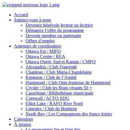
Skip
Homepage
to
Link
Accueil
content
Joignez-vous à nous
Devenez bénévole lecteur ou lectrice
Démarrez l’offre du programme
Devenir membre ou partenaire
Offres d’emploi
Antennes de coordination
Ottawa Est / MIFO
Ottawa Centre / REA
Ottawa Ouest, Sud et Kanata / CMFO
Alexandria / Club Fraternité
Chapleau / Club Maria-Chapdelaine
Kingston / Club de l’Amitié
Hammond / Club Opti-Jeunesse de Hammond
Crysler / Club les Bons vivants 50 +
Casselman / Bibliothèque municipale
Cornwall / ACFO SDG
Elliot Lake / RAFO Rive Nord
Limoges / Club du Bonheur
North Bay / Les Compagnons des francs loisirs
Calendrier
À propos
Le programme lire et faire lire