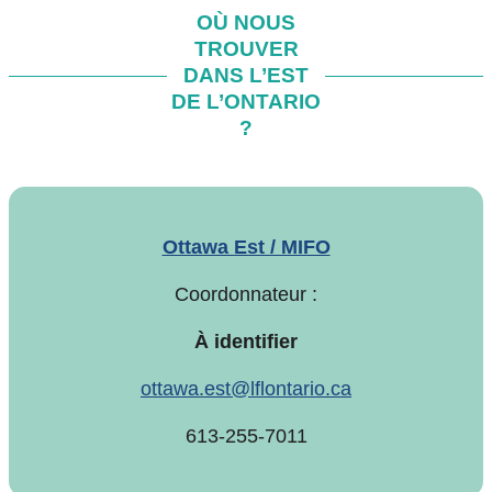
OÙ NOUS
TROUVER
DANS L’EST
DE L’ONTARIO
?
Ottawa Est / MIFO
Coordonnateur :
À identifier
ottawa.est@lflontario.ca
613-255-7011