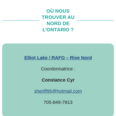
OÙ NOUS
TROUVER AU
NORD DE
L’ONTARIO ?
Elliot Lake / RAFO – Rive Nord
Coordonnatrice :
Constance Cyr
sheriff95@hotmail.com
705-849-7813