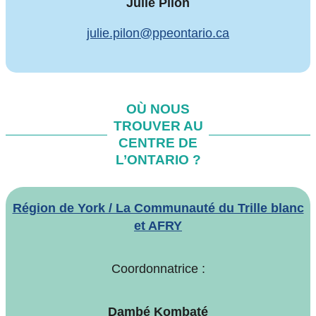
Julie Pilon
julie.pilon@ppeontario.ca
OÙ NOUS
TROUVER AU
CENTRE DE
L’ONTARIO ?
Région de York / La Communauté du Trille blanc
et AFRY
Coordonnatrice :
Dambé Kombaté