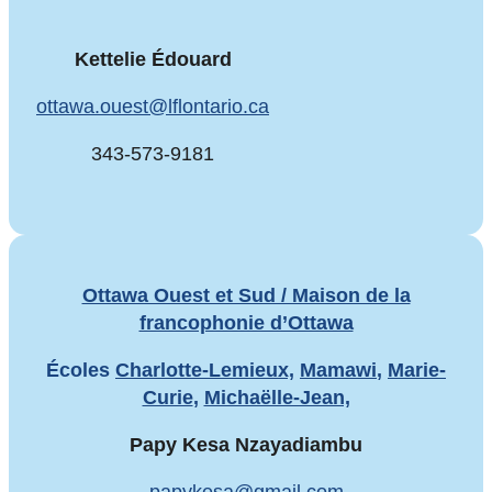
Kettelie Édouard
ottawa.ouest@lflontario.ca
343-573-9181
Ottawa Ouest et Sud / Maison de la
francophonie d’Ottawa
Écoles
Charlotte-Lemieux,
Mamawi
,
Marie-
Curie
,
Michaëlle-Jean,
Papy Kesa Nzayadiambu
papykesa@gmail.com