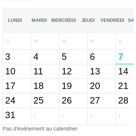
LUNDI
MARDI
MERCREDI
JEUDI
VENDREDI
SA
27
28
29
30
31
3
4
5
6
7
10
11
12
13
14
17
18
19
20
21
24
25
26
27
28
31
1
2
3
4
Pas d'événement au calendrier