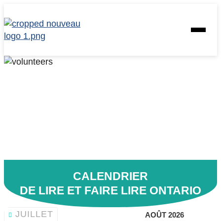
Skip
to
Homepage
Open
content
Link
Mobile
Menu
CALENDRIER
DE LIRE ET FAIRE LIRE ONTARIO
JUILLET
AOÛT 2026