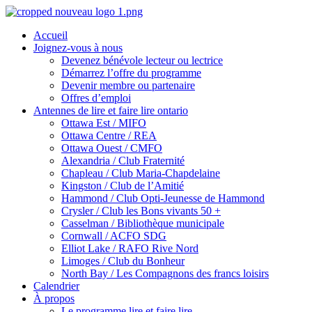
Skip
Homepage
to
Link
Accueil
content
Joignez-vous à nous
Devenez bénévole lecteur ou lectrice
Démarrez l’offre du programme
Devenir membre ou partenaire
Offres d’emploi
Antennes de lire et faire lire ontario
Ottawa Est / MIFO
Ottawa Centre / REA
Ottawa Ouest / CMFO
Alexandria / Club Fraternité
Chapleau / Club Maria-Chapdelaine
Kingston / Club de l’Amitié
Hammond / Club Opti-Jeunesse de Hammond
Crysler / Club les Bons vivants 50 +
Casselman / Bibliothèque municipale
Cornwall / ACFO SDG
Elliot Lake / RAFO Rive Nord
Limoges / Club du Bonheur
North Bay / Les Compagnons des francs loisirs
Calendrier
À propos
Le programme lire et faire lire