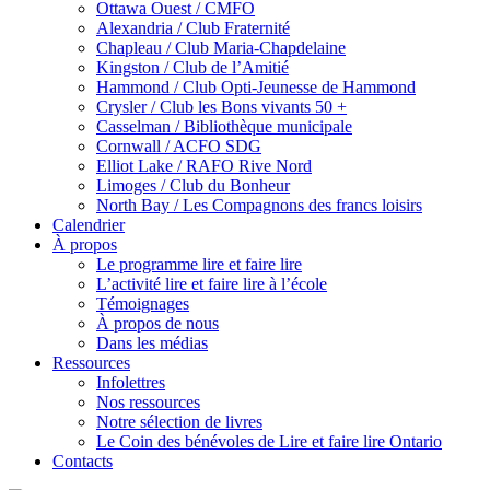
Ottawa Ouest / CMFO
Alexandria / Club Fraternité
Chapleau / Club Maria-Chapdelaine
Kingston / Club de l’Amitié
Hammond / Club Opti-Jeunesse de Hammond
Crysler / Club les Bons vivants 50 +
Casselman / Bibliothèque municipale
Cornwall / ACFO SDG
Elliot Lake / RAFO Rive Nord
Limoges / Club du Bonheur
North Bay / Les Compagnons des francs loisirs
Calendrier
À propos
Le programme lire et faire lire
L’activité lire et faire lire à l’école
Témoignages
À propos de nous
Dans les médias
Ressources
Infolettres
Nos ressources
Notre sélection de livres
Le Coin des bénévoles de Lire et faire lire Ontario
Contacts