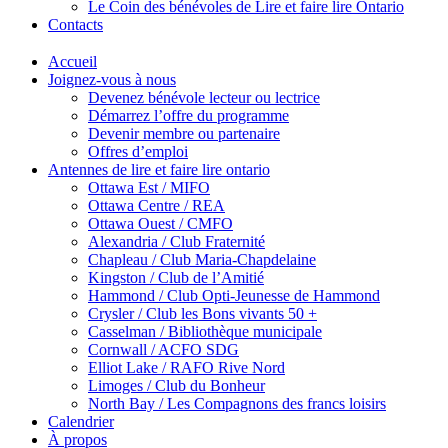
Le Coin des bénévoles de Lire et faire lire Ontario
Contacts
Accueil
Joignez-vous à nous
Devenez bénévole lecteur ou lectrice
Démarrez l’offre du programme
Devenir membre ou partenaire
Offres d’emploi
Antennes de lire et faire lire ontario
Ottawa Est / MIFO
Ottawa Centre / REA
Ottawa Ouest / CMFO
Alexandria / Club Fraternité
Chapleau / Club Maria-Chapdelaine
Kingston / Club de l’Amitié
Hammond / Club Opti-Jeunesse de Hammond
Crysler / Club les Bons vivants 50 +
Casselman / Bibliothèque municipale
Cornwall / ACFO SDG
Elliot Lake / RAFO Rive Nord
Limoges / Club du Bonheur
North Bay / Les Compagnons des francs loisirs
Calendrier
À propos