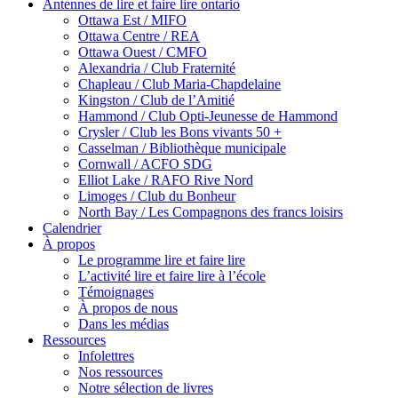
Antennes de lire et faire lire ontario
Ottawa Est / MIFO
Ottawa Centre / REA
Ottawa Ouest / CMFO
Alexandria / Club Fraternité
Chapleau / Club Maria-Chapdelaine
Kingston / Club de l’Amitié
Hammond / Club Opti-Jeunesse de Hammond
Crysler / Club les Bons vivants 50 +
Casselman / Bibliothèque municipale
Cornwall / ACFO SDG
Elliot Lake / RAFO Rive Nord
Limoges / Club du Bonheur
North Bay / Les Compagnons des francs loisirs
Calendrier
À propos
Le programme lire et faire lire
L’activité lire et faire lire à l’école
Témoignages
À propos de nous
Dans les médias
Ressources
Infolettres
Nos ressources
Notre sélection de livres