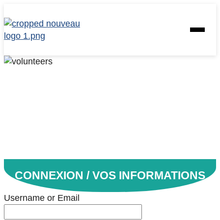
Skip
to
Homepage
Open
content
Link
Mobile
Menu
CONNEXION / VOS INFORMATIONS
Username or Email